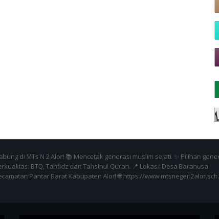
bung di MTs N 2 Alor! 📚 Mencetak generasi muslim sejati. ✨ Pilihan gene
erkualitas: BTQ, Tahfidz dan Tahsinul Quran. 📍 Lokasi: Desa Baranusa
ecamatan Pantar Barat Kabupaten Alor! 🌐 https://www.mtsnegeri2alor.sch.