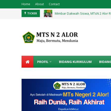
Home
About
Contact
Mimbar Dakwah Siswa, MTsN 2 Alor R
TICKER
Praktik Langsung, Belajar Teks Pros
PROFIL
BIDANG KURIKULUM
BIDAN