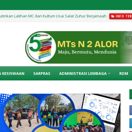
utinkan Latihan MC dan Kultum Usai Salat Zuhur Berjamaah
INFO TER
edur di Kelas IX Berlangsung Menyenangkan
INFO TERKINI
G KESISWAAN
SARPRAS
ADMINISTRASI LEMBAGA
RDM