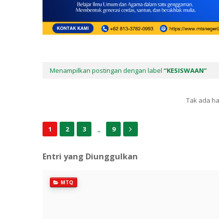
Menampilkan postingan dengan label
KESISWAAN
Tak ada ha
...
1
2
3
9
Entri yang Diunggulkan
MTQ