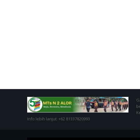
Ga
b
K
Info lebih lanjut: +62 81337820993