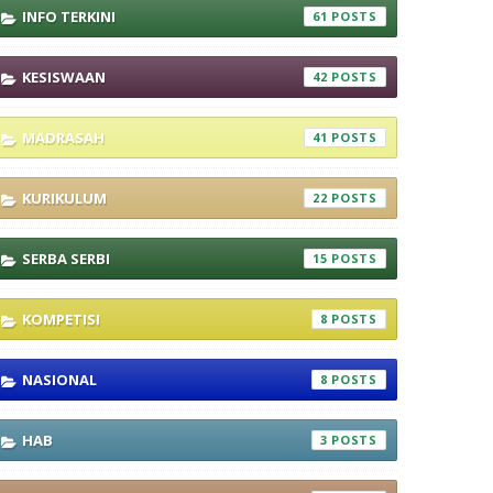
INFO TERKINI
61
KESISWAAN
42
MADRASAH
41
KURIKULUM
22
SERBA SERBI
15
KOMPETISI
8
NASIONAL
8
HAB
3