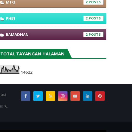
MTQ
2
PHBI
2
RAMADHAN
2
TOTAL TAYANGAN HALAMAN
1
4
6
2
2
rasi
id 📞