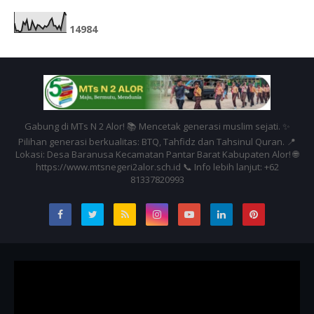
1
4
9
8
4
Gabung di MTs N 2 Alor! 📚 Mencetak generasi muslim sejati. ✨
Pilihan generasi berkualitas: BTQ, Tahfidz dan Tahsinul Quran. 📍
Lokasi: Desa Baranusa Kecamatan Pantar Barat Kabupaten Alor! 🌐
https://www.mtsnegeri2alor.sch.id 📞 Info lebih lanjut: +62
81337820993