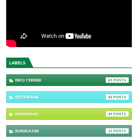
LABELS
INFO TERKINI
61
KESISWAAN
42
MADRASAH
41
KURIKULUM
22