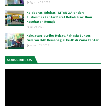
Agustus 05, 2026
Kolaborasi Edukasi: MTsN 2 Alor dan
Puskesmas Pantar Barat Bekali Siswi Ilmu
Kesehatan Remaja
Juli 29, 2026
Kekuatan Ibu-ibu Hebat, Rahasia Sukses
Gelaran HAB Kemenag RI ke-80 di Zona Pantar
Januari 02, 2026
SUBSCRIBE US