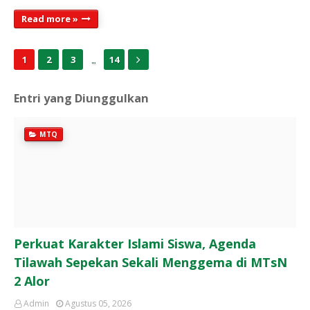
Read more »
...
1
2
3
14
Entri yang Diunggulkan
MTQ
Perkuat Karakter Islami Siswa, Agenda
Tilawah Sepekan Sekali Menggema di MTsN
2 Alor
Admin
Agustus 05, 2026