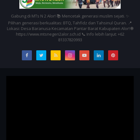
Gabung di MTs N 2 Alor! 📚 Mencetak generasi muslim sejati. ✨
Pilihan generasi berkualitas: BTQ, Tahfidz dan Tahsinul Quran. 📍
Lokasi: Desa Baranusa Kecamatan Pantar Barat Kabupaten Alor! 🌐
https://www.mtsnegeri2alor.sch.id 📞 Info lebih lanjut: +62
81337820993