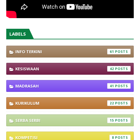
LABELS
INFO TERKINI
61
KESISWAAN
42
MADRASAH
41
KURIKULUM
22
SERBA SERBI
15
KOMPETISI
8