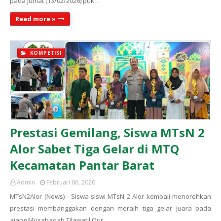
pada Jumat (13/02/2026) puk…
Read more »
KOMPETISI
Prestasi Gemilang, Siswa MTsN 2
Alor Sabet Tiga Gelar di MTQ
Kecamatan Pantar Barat
Admin
Februari 06, 2026
MTsN2Alor (News) - Siswa-siswi MTsN 2 Alor kembali menorehkan
prestasi membanggakan dengan meraih tiga gelar juara pada
ajang Musabaqah Tilawatil Qur…