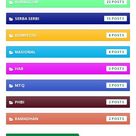
KURIKULUM
22
SERBA SERBI
15
KOMPETISI
8
NASIONAL
8
HAB
3
MTQ
2
PHBI
2
RAMADHAN
2