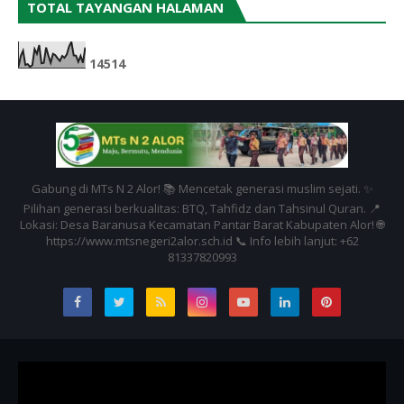
TOTAL TAYANGAN HALAMAN
1
4
5
1
4
Gabung di MTs N 2 Alor! 📚 Mencetak generasi muslim sejati. ✨
Pilihan generasi berkualitas: BTQ, Tahfidz dan Tahsinul Quran. 📍
Lokasi: Desa Baranusa Kecamatan Pantar Barat Kabupaten Alor! 🌐
https://www.mtsnegeri2alor.sch.id 📞 Info lebih lanjut: +62
81337820993