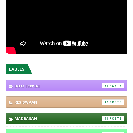
LABELS
INFO TERKINI
61
KESISWAAN
42
MADRASAH
41