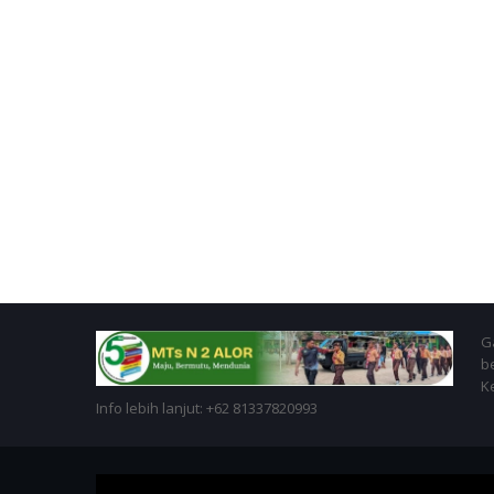
Ga
b
K
Info lebih lanjut: +62 81337820993