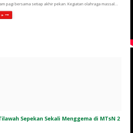
am pagi bersama setiap akhir pekan. Kegiatan olahraga massal…
 »
 Tilawah Sepekan Sekali Menggema di MTsN 2