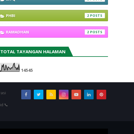
PHBI
2
RAMADHAN
2
TOTAL TAYANGAN HALAMAN
1
4
5
4
5
rasi
id 📞