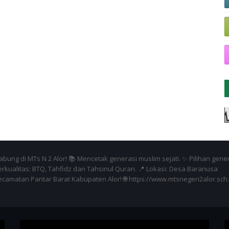
bung di MTs N 2 Alor! 📚 Mencetak generasi muslim sejati. ✨ Pilihan gene
erkualitas: BTQ, Tahfidz dan Tahsinul Quran. 📍 Lokasi: Desa Baranusa
ecamatan Pantar Barat Kabupaten Alor! 🌐 https://www.mtsnegeri2alor.sch.