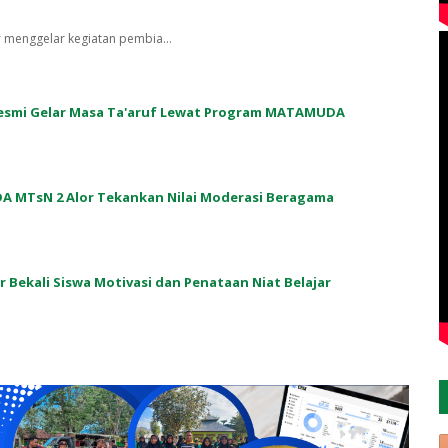
r menggelar kegiatan pembia…
 Resmi Gelar Masa Ta'aruf Lewat Program MATAMUDA
A MTsN 2 Alor Tekankan Nilai Moderasi Beragama
or Bekali Siswa Motivasi dan Penataan Niat Belajar