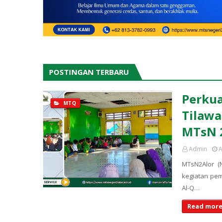
POSTINGAN TERBARU
Perkua
MTQ
Tilawa
MTsN 2
Admin
A
MTsN2Alor (
kegiatan pem
Al-Q…
Read more