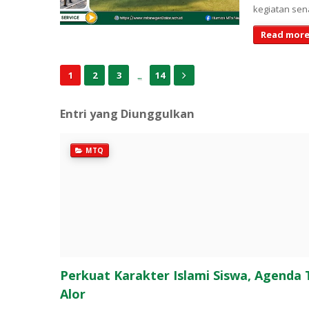
kegiatan sen
Read more
...
1
2
3
14
Entri yang Diunggulkan
MTQ
Perkuat Karakter Islami Siswa, Agenda
Alor