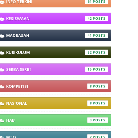
INFO TERKINI
61
KESISWAAN
42
MADRASAH
41
KURIKULUM
22
SERBA SERBI
15
KOMPETISI
8
NASIONAL
8
HAB
3
MTQ
2