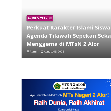
INFO TERKINI
Perkuat Karakter Islami Siswa
Agenda Tilawah Sepekan Seka
Menggema di MTsN 2 Alor
Admin
August 05, 2026