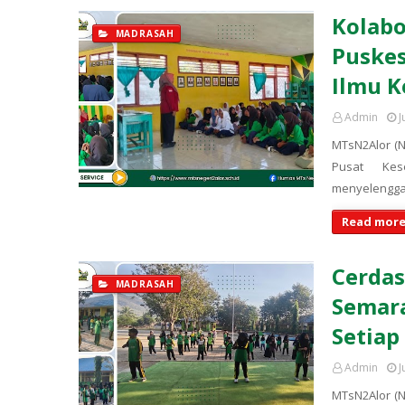
Kolabo
MADRASAH
Puskes
Ilmu K
Admin
J
MTsN2Alor (
Pusat Kes
menyelengg
Read more
Cerdas
MADRASAH
Semara
Setiap
Admin
J
MTsN2Alor (N