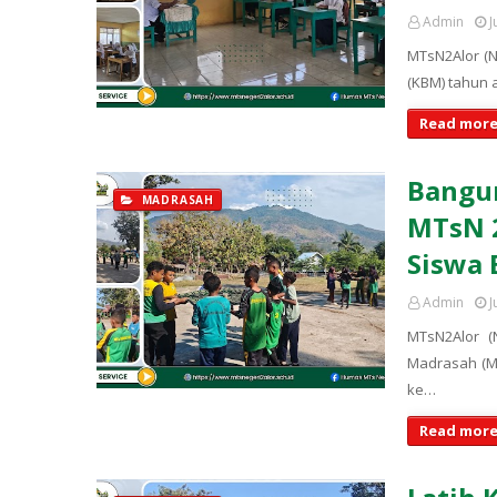
Admin
J
MTsN2Alor (N
(KBM) tahun 
Read more
Bangun
MADRASAH
MTsN 
Siswa
Admin
J
MTsN2Alor (
Madrasah (M
ke…
Read more