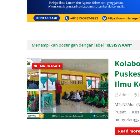
Menampilkan postingan dengan label
KESISWAAN
Kolabo
MADRASAH
Puskes
Ilmu K
Admin
J
MTsN2Alor (
Pusat Kes
menyelengg
Read more