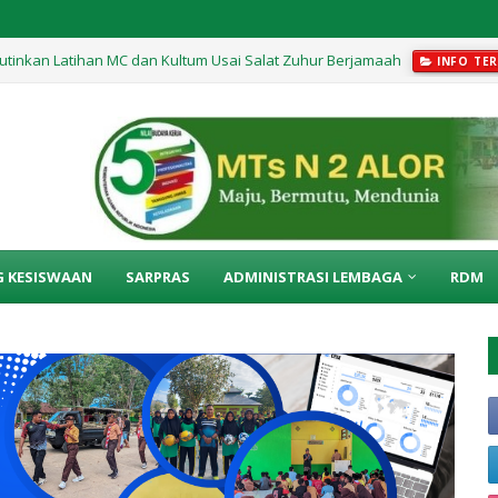
utinkan Latihan MC dan Kultum Usai Salat Zuhur Berjamaah
INFO TER
edur di Kelas IX Berlangsung Menyenangkan
INFO TERKINI
G KESISWAAN
SARPRAS
ADMINISTRASI LEMBAGA
RDM