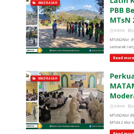
Latih 
MADRASAH
PBB B
MTsN 2
Admin
J
MTsN2Alor (N
semarak rang
Read more
Perkua
MADRASAH
MATAM
Moder
Admin
J
MTsN2Alor (
MTsN 2 Alor 
Read more