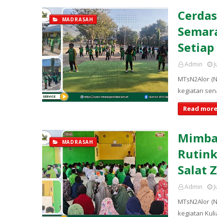
Cerdas
MADRASAH
Semara
Setiap
Admin
J
MTsN2Alor (N
kegiatan sen
Read more
Mimbar
MADRASAH
Rutink
Salat 
Admin
J
MTsN2Alor (N
kegiatan Kul