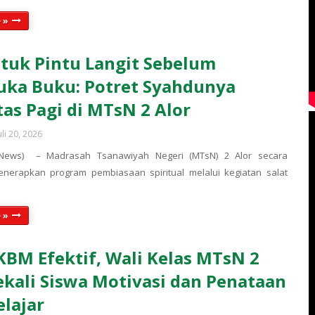
 »
uk Pintu Langit Sebelum
ka Buku: Potret Syahdunya
tas Pagi di MTsN 2 Alor
uli 20, 2026
(News) – Madrasah Tsanawiyah Negeri (MTsN) 2 Alor secara
enerapkan program pembiasaan spiritual melalui kegiatan salat
 »
KBM Efektif, Wali Kelas MTsN 2
ekali Siswa Motivasi dan Penataan
elajar