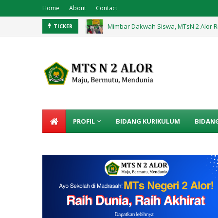
Home
About
Contact
Mimbar Dakwah Siswa, MTsN 2 Alor R
Praktik Langsung, Belajar Teks Pros
TICKER
PROFIL
BIDANG KURIKULUM
BIDAN