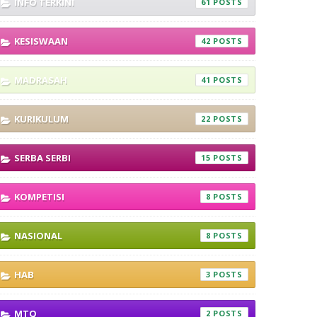
INFO TERKINI
61
KESISWAAN
42
MADRASAH
41
KURIKULUM
22
SERBA SERBI
15
KOMPETISI
8
NASIONAL
8
HAB
3
MTQ
2