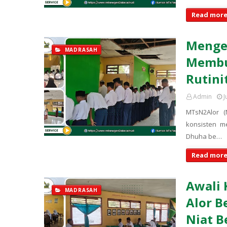
Read more
Menget
MADRASAH
Membu
Rutini
Admin
J
MTsN2Alor 
konsisten m
Dhuha be…
Read more
Awali 
MADRASAH
Alor B
Niat B