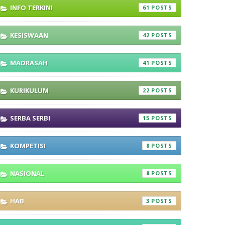
INFO TERKINI
61
KESISWAAN
42
MADRASAH
41
KURIKULUM
22
SERBA SERBI
15
KOMPETISI
8
NASIONAL
8
HAB
3