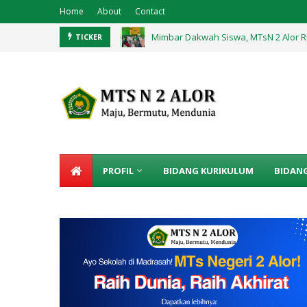
Home
About
Contact
Mimbar Dakwah Siswa, MTsN 2 Alor R
Praktik Langsung, Belajar Teks Pros
TICKER
PROFIL
BIDANG KURIKULUM
BIDAN