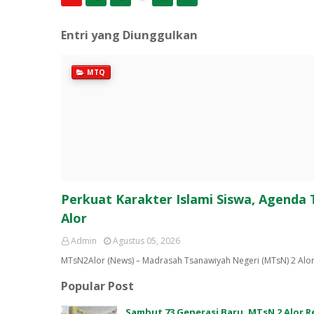
Entri yang Diunggulkan
MTQ
Perkuat Karakter Islami Siswa, Agenda
Alor
Admin
Agustus 05, 2026
MTsN2Alor (News) – Madrasah Tsanawiyah Negeri (MTsN) 2 Alo
Popular Post
Sambut 73 Generasi Baru, MTsN 2 Alor