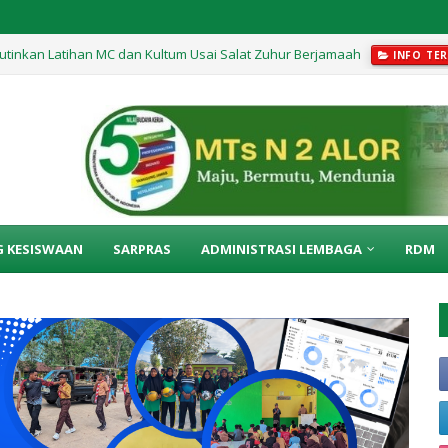
utinkan Latihan MC dan Kultum Usai Salat Zuhur Berjamaah
INFO TER
edur di Kelas IX Berlangsung Menyenangkan
INFO TERKINI
G KESISWAAN
SARPRAS
ADMINISTRASI LEMBAGA
RDM