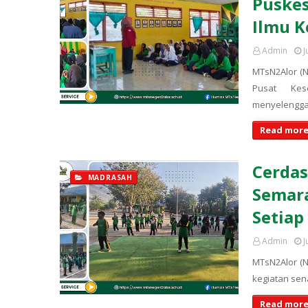
Puskes
Ilmu K
Admin
J
MTsN2Alor (
Pusat Kes
menyelengg
Read more
Cerdas
MADRASAH
Semara
Setiap
Admin
J
MTsN2Alor (N
kegiatan sen
Read more