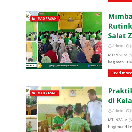
Mimbar
MADRASAH
Rutink
Salat 
Admin
J
MTsN2Alor (N
kegiatan Kul
Read more
Prakti
MADRASAH
di Kel
Admin
J
MTsN2Alor (N
bagi murid k