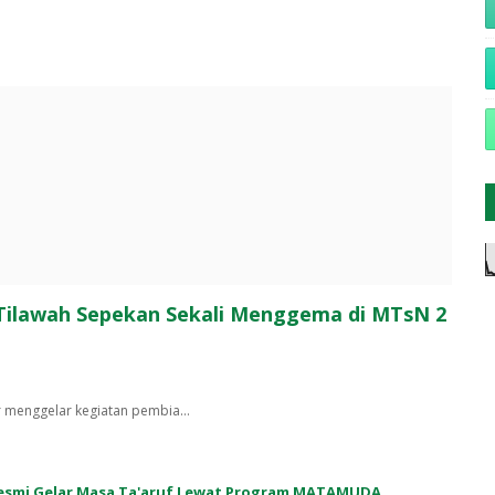
 Tilawah Sepekan Sekali Menggema di MTsN 2
r menggelar kegiatan pembia…
 Resmi Gelar Masa Ta'aruf Lewat Program MATAMUDA