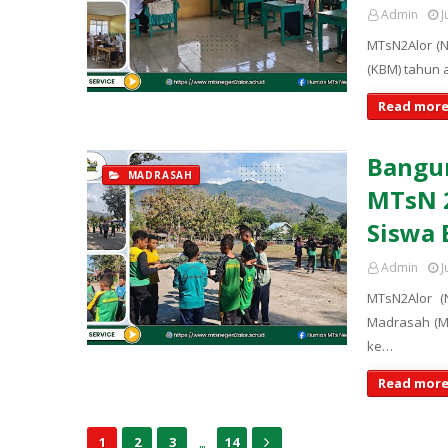
Admin
J
MTsN2Alor (N
(KBM) tahun 
Read more
Bangun
MADRASAH
MTsN 
Siswa
Admin
J
MTsN2Alor (
Madrasah (M
ke…
Read more
...
1
2
3
14