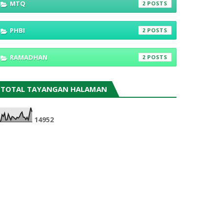
MTQ
2
PHBI
2
RAMADHAN
2
TOTAL TAYANGAN HALAMAN
1
4
9
5
2