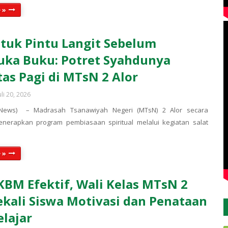
 »
uk Pintu Langit Sebelum
ka Buku: Potret Syahdunya
tas Pagi di MTsN 2 Alor
uli 20, 2026
(News) – Madrasah Tsanawiyah Negeri (MTsN) 2 Alor secara
enerapkan program pembiasaan spiritual melalui kegiatan salat
 »
KBM Efektif, Wali Kelas MTsN 2
ekali Siswa Motivasi dan Penataan
elajar