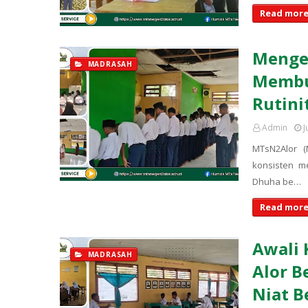
Read more
Menget
MADRASAH
Membu
Rutini
Admin
J
MTsN2Alor 
konsisten m
Dhuha be…
Read more
Awali 
MADRASAH
Alor B
Niat B