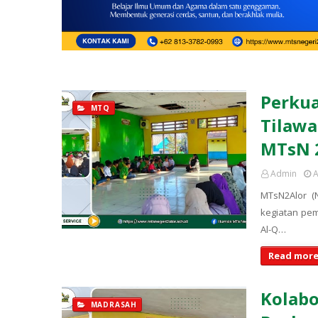
Perkua
MTQ
Tilawa
MTsN 2
Admin
A
MTsN2Alor (
kegiatan pem
Al-Q…
Read more
Kolabo
MADRASAH