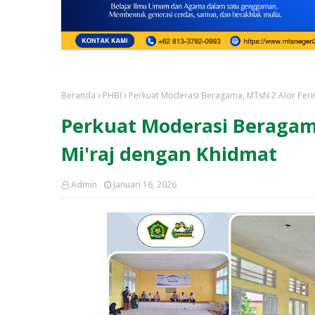
Beranda
PHBI
Perkuat Moderasi Beragama, MTsN 2 Alor Pering
Perkuat Moderasi Beragama
Mi'raj dengan Khidmat
Admin
Januari 16, 2026