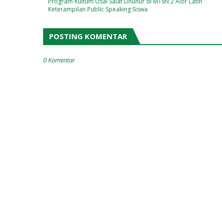
Program Kultum Usai Salat Dhuhur di MTsN 2 Alor Latih
Keterampilan Public Speaking Siswa
POSTING KOMENTAR
0 Komentar