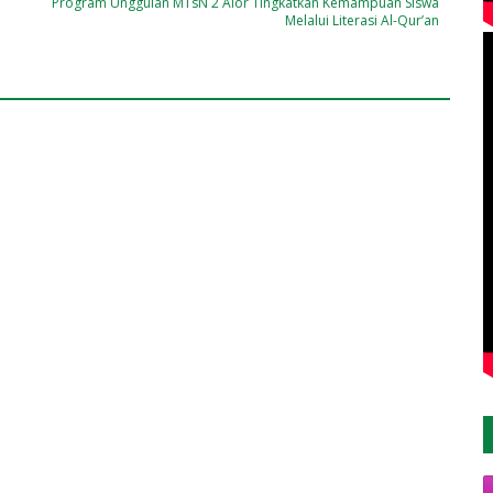
Program Unggulan MTsN 2 Alor Tingkatkan Kemampuan Siswa
Melalui Literasi Al-Qur’an