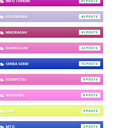
INFO TERKINI
61
KESISWAAN
42
MADRASAH
41
KURIKULUM
22
SERBA SERBI
15
KOMPETISI
8
NASIONAL
8
HAB
3
MTQ
2