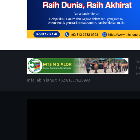
Ga
b
K
Info lebih lanjut: +62 81337820993