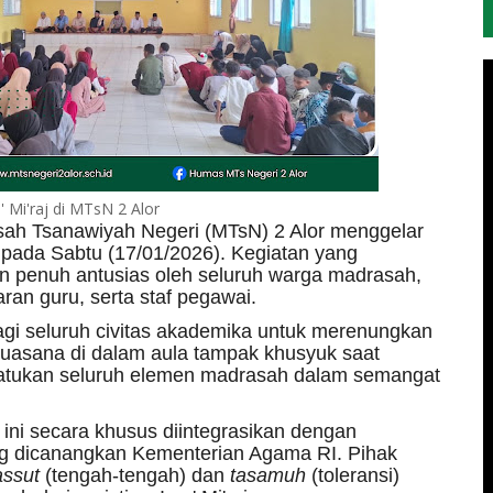
' Mi'raj di MTsN 2 Alor
ah Tsanawiyah Negeri (MTsN) 2 Alor menggelar
pada Sabtu (17/01/2026). Kegiatan yang
gan penuh antusias oleh seluruh warga madrasah,
jaran guru, serta staf pegawai.
agi seluruh civitas akademika untuk merenungkan
Suasana di dalam aula tampak khusyuk saat
yatukan seluruh elemen madrasah dalam semangat
ini secara khusus diintegrasikan dengan
ng dicanangkan Kementerian Agama RI. Pihak
assut
(tengah-tengah) dan
tasamuh
(toleransi)