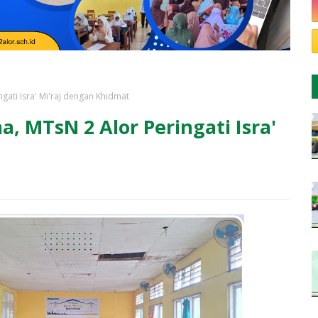
ati Isra' Mi'raj dengan Khidmat
, MTsN 2 Alor Peringati Isra'