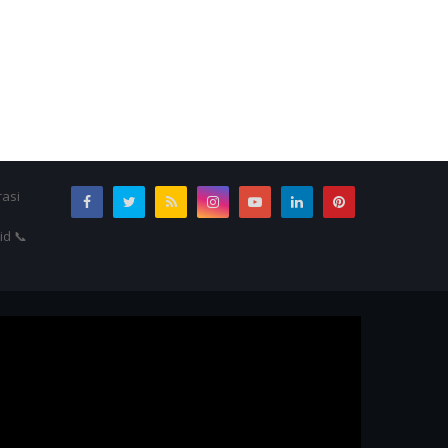
rasi
id 📞