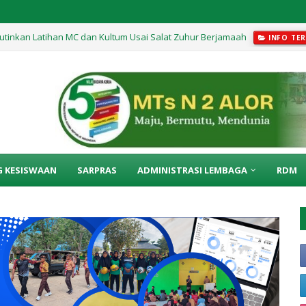
utinkan Latihan MC dan Kultum Usai Salat Zuhur Berjamaah
INFO TER
edur di Kelas IX Berlangsung Menyenangkan
INFO TERKINI
G KESISWAAN
SARPRAS
ADMINISTRASI LEMBAGA
RDM