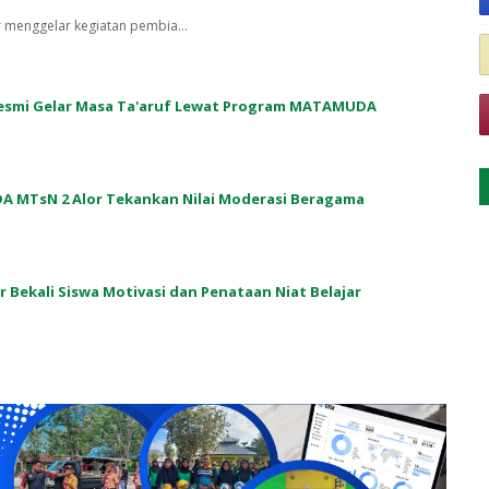
r menggelar kegiatan pembia…
 Resmi Gelar Masa Ta'aruf Lewat Program MATAMUDA
A MTsN 2 Alor Tekankan Nilai Moderasi Beragama
or Bekali Siswa Motivasi dan Penataan Niat Belajar