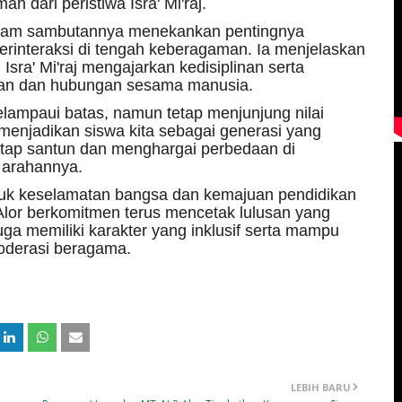
 dari peristiwa Isra' Mi'raj.
dalam sambutannya menekankan pentingnya
rinteraksi di tengah keberagaman. Ia menjelaskan
Isra' Mi'raj mengajarkan kedisiplinan serta
an dan hubungan sesama manusia.
melampaui batas, namun tetap menjunjung nilai
enjadikan siswa kita sebagai generasi yang
etap santun dan menghargai perbedaan di
 arahannya.
ntuk keselamatan bangsa dan kemajuan pendidikan
 Alor berkomitmen terus mencetak lulusan yang
uga memiliki karakter yang inklusif serta mampu
oderasi beragama.
LEBIH BARU