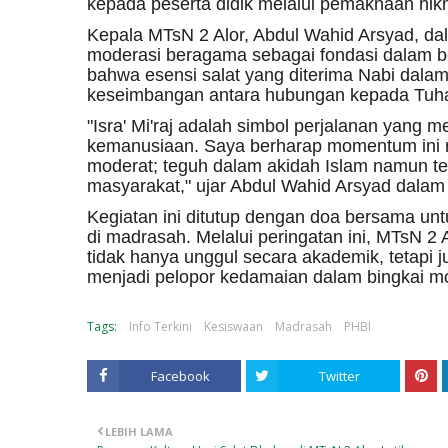
kepada peserta didik melalui pemaknaan hikmah
Kepala MTsN 2 Alor, Abdul Wahid Arsyad, 
moderasi beragama sebagai fondasi dalam be
bahwa esensi salat yang diterima Nabi dalam 
keseimbangan antara hubungan kepada Tuh
"Isra' Mi'raj adalah simbol perjalanan yang 
kemanusiaan. Saya berharap momentum ini m
moderat; teguh dalam akidah Islam namun t
masyarakat," ujar Abdul Wahid Arsyad dalam
Kegiatan ini ditutup dengan doa bersama u
di madrasah. Melalui peringatan ini, MTsN 2
tidak hanya unggul secara akademik, tetapi j
menjadi pelopor kedamaian dalam bingkai m
Tags:
Info Terkini
Kesiswaan
Madrasah
PHBI
Facebook
Twitter
LEBIH LAMA