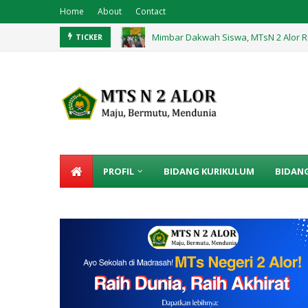
Home
About
Contact
Mimbar Dakwah Siswa, MTsN 2 Alor R
TICKER
Praktik Langsung, Belajar Teks Pros
PROFIL
BIDANG KURIKULUM
BIDAN