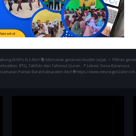
bung di MTs N 2 Alor! 📚 Mencetak generasi muslim sejati. ✨ Pilihan gene
erkualitas: BTQ, Tahfidz dan Tahsinul Quran. 📍 Lokasi: Desa Baranusa
ecamatan Pantar Barat Kabupaten Alor! 🌐 https://www.mtsnegeri2alor.sch.