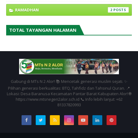
RAMADHAN
2
TOTAL TAYANGAN HALAMAN
Gabung di MTs N 2 Alor! 📚 Mencetak generasi muslim sejati. ✨
Pilihan generasi berkualitas: BTQ, Tahfidz dan Tahsinul Quran. 📍
Lokasi: Desa Baranusa Kecamatan Pantar Barat Kabupaten Alor! 🌐
https://www.mtsnegeri2alor.sch.id 📞 Info lebih lanjut: +62
81337820993