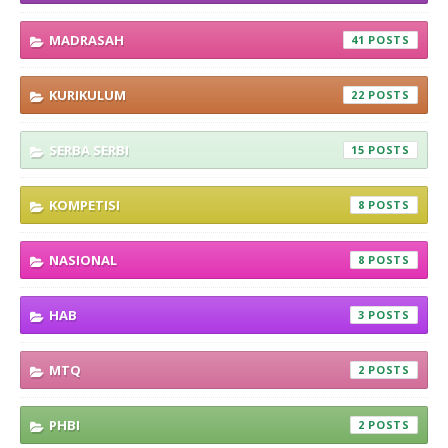
MADRASAH
41
KURIKULUM
22
SERBA SERBI
15
KOMPETISI
8
NASIONAL
8
HAB
3
MTQ
2
PHBI
2