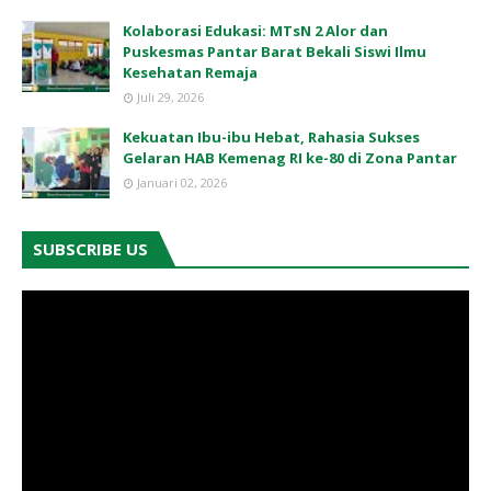
Kolaborasi Edukasi: MTsN 2 Alor dan
Puskesmas Pantar Barat Bekali Siswi Ilmu
Kesehatan Remaja
Juli 29, 2026
Kekuatan Ibu-ibu Hebat, Rahasia Sukses
Gelaran HAB Kemenag RI ke-80 di Zona Pantar
Januari 02, 2026
SUBSCRIBE US