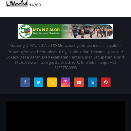
1
4
7
6
9
Gabung di MTs N 2 Alor! 📚 Mencetak generasi muslim sejati. ✨
Pilihan generasi berkualitas: BTQ, Tahfidz dan Tahsinul Quran. 📍
Lokasi: Desa Baranusa Kecamatan Pantar Barat Kabupaten Alor! 🌐
https://www.mtsnegeri2alor.sch.id 📞 Info lebih lanjut: +62
81337820993