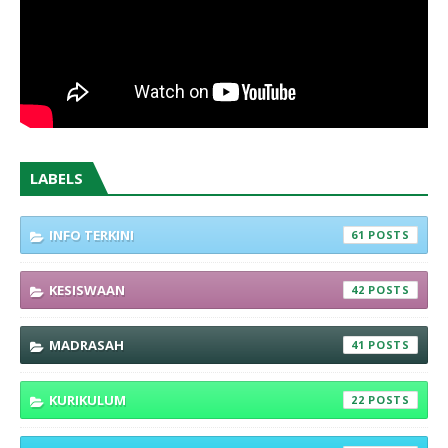
LABELS
INFO TERKINI
61
KESISWAAN
42
MADRASAH
41
KURIKULUM
22